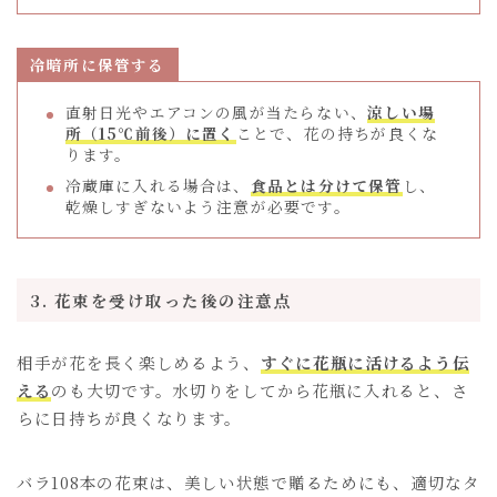
冷暗所に保管する
直射日光やエアコンの風が当たらない、
涼しい場
所（15℃前後）に置く
ことで、花の持ちが良くな
ります。
冷蔵庫に入れる場合は、
食品とは分けて保管
し、
乾燥しすぎないよう注意が必要です。
3. 花束を受け取った後の注意点
相手が花を長く楽しめるよう、
すぐに花瓶に活けるよう伝
える
のも大切です。水切りをしてから花瓶に入れると、さ
らに日持ちが良くなります。
バラ108本の花束は、美しい状態で贈るためにも、適切なタ