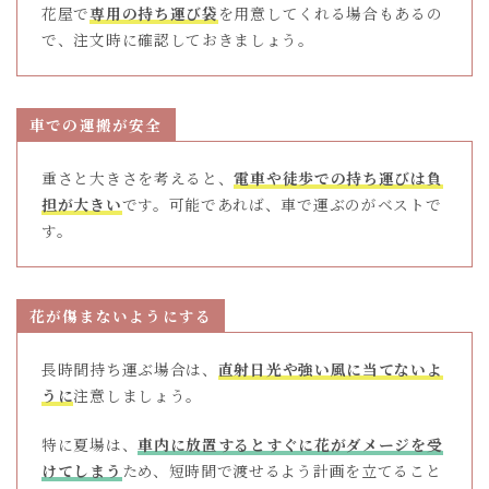
花屋で
専用の持ち運び袋
を用意してくれる場合もあるの
で、注文時に確認しておきましょう。
車での運搬が安全
重さと大きさを考えると、
電車や徒歩での持ち運びは負
担が大きい
です。可能であれば、車で運ぶのがベストで
す。
花が傷まないようにする
長時間持ち運ぶ場合は、
直射日光や強い風に当てないよ
うに
注意しましょう。
特に夏場は、
車内に放置するとすぐに花がダメージを受
けてしまう
ため、短時間で渡せるよう計画を立てること