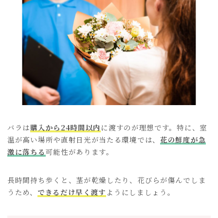
バラは
購入から24時間以内
に渡すのが理想です。特に、室
温が高い場所や直射日光が当たる環境では、
花の鮮度が急
激に落ちる
可能性があります。
長時間持ち歩くと、茎が乾燥したり、花びらが傷んでしま
うため、
できるだけ早く渡す
ようにしましょう。