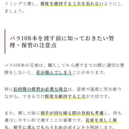
イミングで渡し、
鮮度を維持する工夫を忘れない
ようにし
ましょう。
バラ108本を渡す前に知っておきたい管
理・保管の注意点
バラ108本の花束は、購入してから渡すまでの間に適切な管
理をしないと、
花が傷んでしまう
ことがあります。
特に
長時間の保管が必要な場合
は、湿度や温度に気を配り
ながら、できるだけ
鮮度を維持する工夫
が大切です。
また、渡した後に
相手が持ち帰る際の負担も考慮
し、持ち
運びしやすい形で渡すことが重要です。
花束を美しく保
ち、相手に喜んでもらうためのポイント
を解説します。