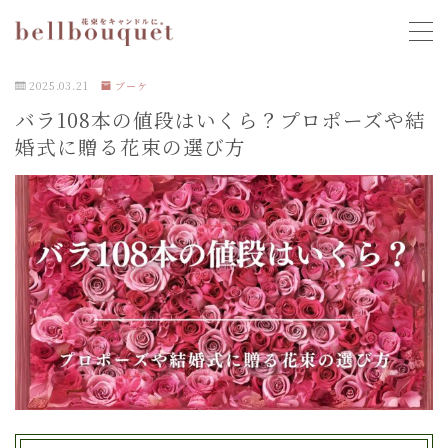
MENU
2025.03.21
ブーケ
バラ108本の値段はいくら？プロポーズや結
bellbouquetとは？
婚式に贈る花束の選び方
bellbouquetの料金表
よくある質問
お客様の声
ブログ
制作事例