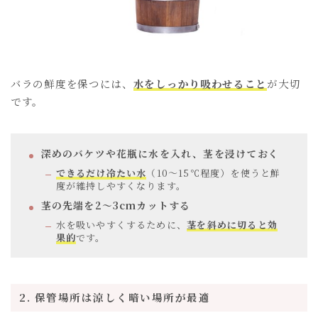
バラの鮮度を保つには、
水をしっかり吸わせること
が大切
です。
深めのバケツや花瓶に水を入れ、茎を浸けておく
できるだけ冷たい水
（10～15℃程度）を使うと鮮
度が維持しやすくなります。
茎の先端を2～3cmカットする
水を吸いやすくするために、
茎を斜めに切ると効
果的
です。
2. 保管場所は涼しく暗い場所が最適