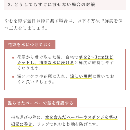
2. どうしてもすぐに渡せない場合の対策
やむを得ず翌日以降に渡す場合は、以下の方法で鮮度を保
つ工夫をしましょう。
花束を水につけておく
花屋から受け取った後、自宅で
茎を2～3cmほど
カットし、清潔な水に浸ける
と鮮度が維持しやす
くなります。
深いバケツや花瓶に入れ、
涼しい場所
に置いてお
くと良いでしょう。
湿らせたペーパーで茎を保護する
持ち運びの際に、
水を含んだペーパーやスポンジを茎の
根元に巻き
、ラップで包むと乾燥を防げます。