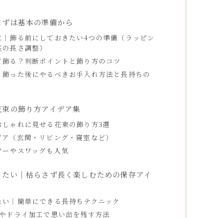
まずは基本の準備から
に｜飾る前にしておきたい4つの準備（ラッピン
茎の長さ調整）
て飾る？判断ポイントと飾り方のコツ
｜飾った後にやるべきお手入れ方法と長持ちの
花束の飾り方アイデア集
おしゃれに見せる花束の飾り方3選
デア（玄関・リビング・寝室など）
ワーやスワッグも人気
りたい｜枯らさず長く楽しむための保存アイ
たい｜簡単にできる長持ちテクニック
花やドライ加工で思い出を残す方法