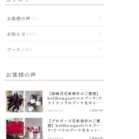
お客様の声
3
お知らせ
57
ブーケ
106
お客様の声
【結婚式花束保存のご感想】
bellbouquet(ベルブーケ)で
ライラックのブーケをキャン
ドルに加工！
2025.01.24
お客様の声
【プロポーズ花束保存のご感
想】bellbouquet(ベルブー
ケ)でバラのブーケをキャンド
ルに加工！
2025.01.24
お客様の声