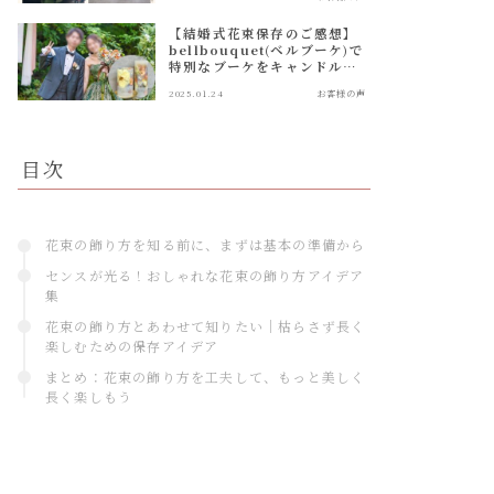
【結婚式花束保存のご感想】
bellbouquet(ベルブーケ)で
特別なブーケをキャンドルに
加工！
2025.01.24
お客様の声
目次
花束の飾り方を知る前に、まずは基本の準備から
センスが光る！おしゃれな花束の飾り方アイデア
集
花束の飾り方とあわせて知りたい｜枯らさず長く
楽しむための保存アイデア
まとめ：花束の飾り方を工夫して、もっと美しく
長く楽しもう